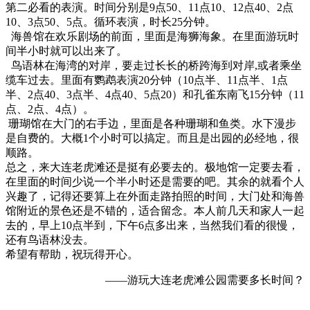
第二必看的表演。时间分别是9点50、11点10、12点40、2点
10、3点50、5点。循环表演，时长25分钟。
海兽馆在欢乐剧场的前面，里面是海狮海象。在里面游玩时
间半小时就可以出来了。
鸟语林在海湾的对岸，要走过长长的桥跨海到对岸,或者乘坐
缆车过去。里面有鹦鹉表演20分钟（10点半、11点半、1点
半、2点40、3点半、4点40、5点20）和孔雀东南飞15分钟（11
点、2点、4点）。
珊瑚馆在大门的右手边，里面是各种珊瑚和鱼类。水下漫步
是自费的。大概1个小时可以搞定。而且是出园的必经地，很
顺路。
总之，来大连老虎滩还是挺有必要去的。极地馆一定要去看，
在里面的时间少说一个半小时还是需要的吧。其余的就看个人
兴趣了，记得还要算上在外面走路拍照的时间，大门处和海兽
馆附近的景色还是不错的，适合留念。本人前几天和家人一起
去的，早上10点半到，下午6点多出来，当然我们看的很慢，
还有鸟语林没去。
希望有帮助，祝玩得开心。
——游玩大连老虎滩公园需要多长时间？