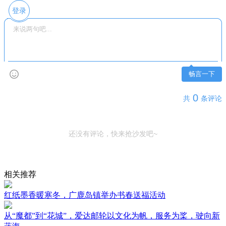
登录
畅言一下
0
共
条评论
还没有评论，快来抢沙发吧~
相关推荐
红纸墨香暖寒冬，广鹿岛镇举办书春送福活动
从“魔都”到“花城”，爱达邮轮以文化为帆，服务为桨，驶向新