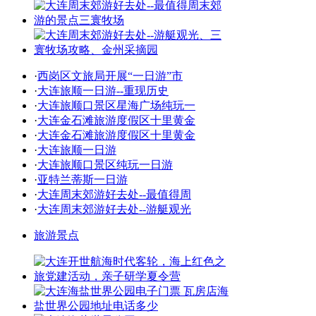
·
西岗区文旅局开展“一日游”市
·
大连旅顺一日游--重现历史
·
大连旅顺口景区星海广场纯玩一
·
大连金石滩旅游度假区十里黄金
·
大连金石滩旅游度假区十里黄金
·
大连旅顺一日游
·
大连旅顺口景区纯玩一日游
·
亚特兰蒂斯一日游
·
大连周末郊游好去处--最值得周
·
大连周末郊游好去处--游艇观光
旅游景点