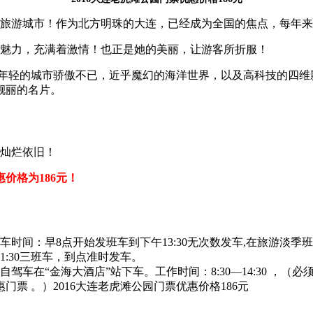
旅游城市！作为北方明珠的大连，已经成为全国的焦点，每年来
魅力，充满着激情！也正是她的美丽，让游客所折服！
年轻的城市骄傲不已，近乎魔幻的海洋世界，以及高科技的四维
靓丽的名片。
灿烂依旧！
惠价格为186元！
时间：早8点开始发班车到下午13:30无次数发车,在旅游淡季班
11:30三班车，到点准时发车。
在“金海大酒店”站下车。工作时间：8:30—14:30 ，（
票 。）2016大连老虎滩公园门票优惠价格186元