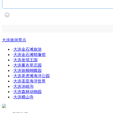
大连旅游景点
·
大连金石滩旅游
·
大连金石滩蜡像馆
·
大连发现王国
·
大连薰衣草庄园
·
大连旅顺蝴蝶园
·
大连老虎滩海洋公园
·
大连圣亚海洋世界
·
大连冰峪沟
·
大连森林动物园
·
大连横山寺