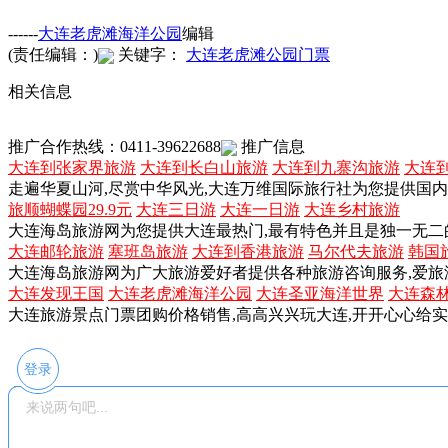
------
大连老虎滩海洋公园
编辑
(责任编辑：)
关键字：
大连老虎滩公园门票
相关信息
推广合作热线：0411-39622688
推广信息
大连到张家界旅游
大连到长白山旅游
大连到九寨沟旅游
大连
走遍华夏山河,尽赏中华风光,大连万维国际旅行社为您提供国
旅顺蝴蝶园29.9元
大连三日游
大连一日游
大连乡村旅游
大连海岛旅游网为您提供大连最热门,最有特色并且是独一无二
大连邮轮旅游
塞班岛旅游
大连到香港旅游
马尔代夫旅游
韩国
大连海岛旅游网为广大旅游爱好者提供各种旅游咨询服务,爱旅
大连发现王国
大连老虎滩海洋公园
大连圣亚海洋世界
大连森
大连旅游景点门票团购价格销售,高高兴兴玩大连,开开心心给
登录