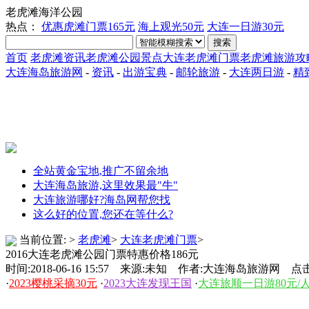
老虎滩海洋公园
热点：
优惠虎滩门票165元
海上观光50元
大连一日游30元
搜索
首页
老虎滩资讯
老虎滩公园景点
大连老虎滩门票
老虎滩旅游攻
大连海岛旅游网
-
资讯
-
出游宝典
-
邮轮旅游
-
大连两日游
-
精
全站黄金宝地,推广不留余地
大连海岛旅游,这里效果最"牛"
大连旅游哪好?海岛网帮您找
这么好的位置,您还在等什么?
当前位置:
>
老虎滩
>
大连老虎滩门票
>
2016大连老虎滩公园门票特惠价格186元
时间:2018-06-16 15:57 来源:未知 作者:大连海岛旅游网 点击
·
2023樱桃采摘30元
·
2023大连发现王国
·
大连旅顺一日游80元/