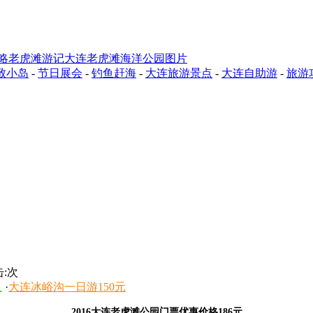
略
老虎滩游记
大连老虎滩海洋公园图片
致小岛
-
节日展会
-
钓鱼赶海
-
大连旅游景点
-
大连自助游
-
旅游
:
次
人
·
大连冰峪沟一日游150元
2016大连老虎滩公园门票优惠价格186元