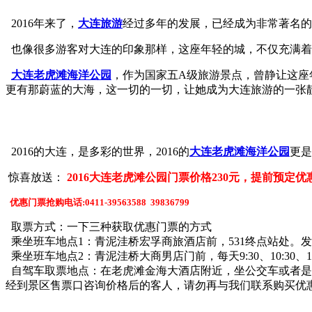
2016年来了，
大连旅游
经过多年的发展，已经成为非常著名的
也像很多游客对大连的印象那样，这座年轻的城，不仅充满着
大连老虎滩海洋公园
，作为国家五A级旅游景点，曾静让这座
更有那蔚蓝的大海，这一切的一切，让她成为大连旅游的一张
2016的大连，是多彩的世界，2016的
大连老虎滩海洋公园
更是
惊喜放送：
2016大连老虎滩公园门票价格230元，提前预定优
优惠门票抢购电话:0411-39563588 39836799
取票方式：一下三种获取优惠门票的方式
乘坐班车地点1：青泥洼桥宏孚商旅酒店前，531终点站处。发车
乘坐班车地点2：青泥洼桥大商男店门前，每天9:30、10:30、
自驾车取票地点：在老虎滩金海大酒店附近，坐公交车或者是自驾车
经到景区售票口咨询价格后的客人，请勿再与我们联系购买优惠门