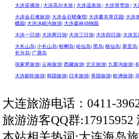
大连采摘游
|
大连高尔夫游
|
大连温泉游
|
大连滑雪游
|
大
大连金石滩旅游
|
大连金石蜡像馆
|
大连薰衣草庄园
|
大连
蝶园
|
大连冰峪沟旅游
|
大连森林动物园
大连一日游
|
大连两日游
|
大连三日游
|
大连四日游
|
大连五
大长山岛
|
小长山岛
|
蛤蜊岛
|
哈仙岛
|
黑岛
|
格仙岛
|
塞里岛
长兴岛
|
广鹿岛
张家界旅游
|
云南旅游
|
西藏旅游
|
北京旅游
|
九寨沟旅游
|
大连邮轮旅游
|
韩国旅游
|
日本旅游
|
美国旅游
|
欧洲旅游
|
大连旅游电话：0411-396226
旅游游客QQ群:17915952
本站相关热词:大连海岛旅游