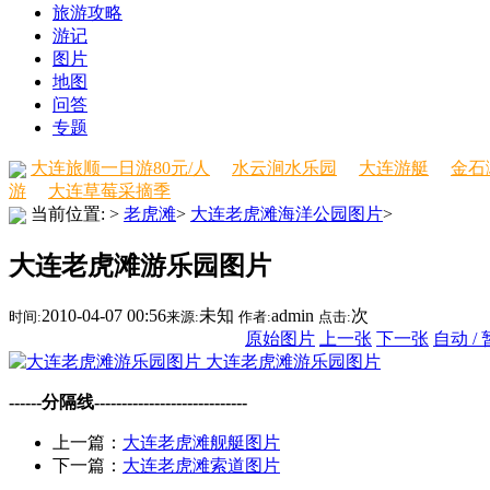
旅游攻略
游记
图片
地图
问答
专题
大连旅顺一日游80元/人
水云涧水乐园
大连游艇
金石
游
大连草莓采摘季
当前位置:
>
老虎滩
>
大连老虎滩海洋公园图片
>
大连老虎滩游乐园图片
2010-04-07 00:56
未知
admin
次
时间:
来源:
作者:
点击:
原始图片
上一张
下一张
自动 /
大连老虎滩游乐园图片
------分隔线----------------------------
上一篇：
大连老虎滩舰艇图片
下一篇：
大连老虎滩索道图片