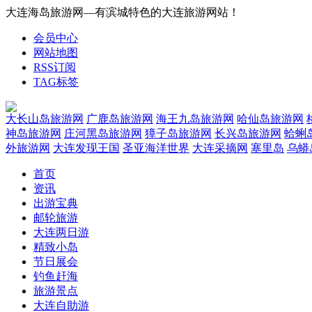
大连海岛旅游网—有滨城特色的大连旅游网站！
会员中心
网站地图
RSS订阅
TAG标签
大长山岛旅游网
广鹿岛旅游网
海王九岛旅游网
哈仙岛旅游网
神岛旅游网
庄河黑岛旅游网
獐子岛旅游网
长兴岛旅游网
蛤蜊
外旅游网
大连发现王国
圣亚海洋世界
大连采摘网
塞里岛
乌蟒
首页
资讯
出游宝典
邮轮旅游
大连两日游
精致小岛
节日展会
钓鱼赶海
旅游景点
大连自助游